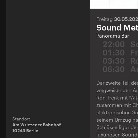
Freitag
30.05.20
Sound Meta
Panorama Bar
22:00
S
01:30
F
03:30
R
06:30
A
Der zweite Teil 
wegweisenden Arc
Ron Trent mit *Alt
zusammen mit Che
elektronischen S
Standort
seinem Umzug nach
Am Wriezener Bahnhof
Schlüsselfigur de
10243 Berlin
luxuriösen Sound,