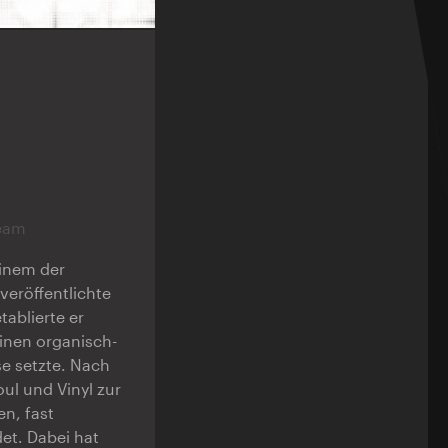
ream
einem der
eröffentlichte
tablierte er
inen organisch-
e setzte. Nach
ul und Vinyl zur
n, fast
et. Dabei hat