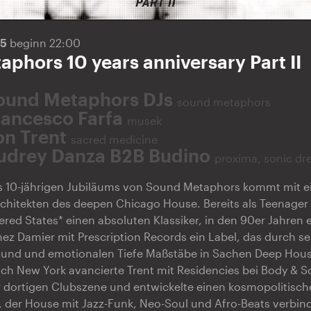
25
beginn 22:00
phors 10 years anniversary Part II
ound Metaphors DJs
sound metaphors
rancesco Farfa
musek
on Trent
sacred medicine
udrey Danza B2B Budino
proxima, sonic d
des 10-jährigen Jubiläums von Sound Metaphors kommt mit 
hitekten des deepen Chicago House. Bereits als Teenager v
ered States* einen absoluten Klassiker, in den 90er Jahren e
z Damier mit Prescription Records ein Label, das durch se
ound und emotionalen Tiefe Maßstäbe in Sachen Deep Hous
 New York avancierte Trent mit Residencies bei Body & So
r dortigen Clubszene und entwickelte einen kosmopolitische
 der House mit Jazz-Funk, Neo-Soul und Afro-Beats verbind