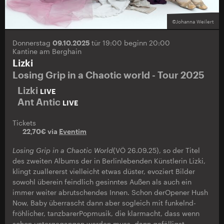
©Johanna Weilert
Donnerstag
09.10.2025
tür 19:00 beginn 20:00
Kantine am Berghain
Lizki
Losing Grip in a Chaotic world - Tour 2025
Lizki
LIVE
Ant Antic
LIVE
Tickets
22,70€ via
Eventim
Losing Grip in a Chaotic World
(VÖ 26.09.25), so der Titel
des zweiten Albums der in Berlinlebenden Künstlerin Lizki,
klingt zuallererst vielleicht etwas düster, evoziert Bilder
sowohl überein feindlich gesinntes Außen als auch ein
immer weiter abrutschendes Innen. Schon derOpener Hush
Now, Baby überrascht dann aber sogleich mit funkelnd-
fröhlicher, tanzbarerPopmusik, die klarmacht, dass wenn
schon untergegangen werden muss, dann gefälligst