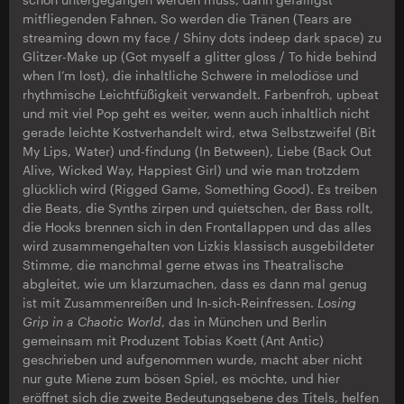
mitfliegenden Fahnen. So werden die Tränen (Tears are
streaming down my face / Shiny dots indeep dark space) zu
Glitzer-Make up (Got myself a glitter gloss / To hide behind
when I’m lost), die inhaltliche Schwere in melodiöse und
rhythmische Leichtfüßigkeit verwandelt. Farbenfroh, upbeat
und mit viel Pop geht es weiter, wenn auch inhaltlich nicht
gerade leichte Kostverhandelt wird, etwa Selbstzweifel (Bit
My Lips, Water) und-findung (In Between), Liebe (Back Out
Alive, Wicked Way, Happiest Girl) und wie man trotzdem
glücklich wird (Rigged Game, Something Good). Es treiben
die Beats, die Synths zirpen und quietschen, der Bass rollt,
die Hooks brennen sich in den Frontallappen und das alles
wird zusammengehalten von Lizkis klassisch ausgebildeter
Stimme, die manchmal gerne etwas ins Theatralische
abgleitet, wie um klarzumachen, dass es dann mal genug
ist mit Zusammenreißen und In-sich-Reinfressen.
Losing
Grip in a Chaotic World
, das in München und Berlin
gemeinsam mit Produzent Tobias Koett (Ant Antic)
geschrieben und aufgenommen wurde, macht aber nicht
nur gute Miene zum bösen Spiel, es möchte, und hier
eröffnet sich die zweite Bedeutungsebene des Titels, helfen