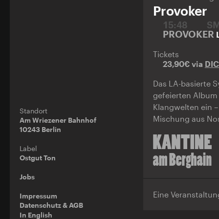
Provoker
15:48
S
PROVOKER
Tickets
23,90€ via
DI
Das LA-basierte S
gefeierten Albu
Klangwelten ein –
Standort
Mischung aus Nost
Am Wriezener Bahnhof
10243 Berlin
Label
Ostgut Ton
Jobs
Eine Veranstaltu
Impressum
Datenschutz & AGB
In English