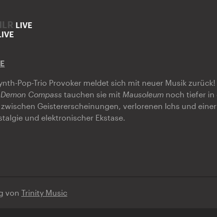
MLR
LIVE
LIVE
CE
ynth-Pop-Trio Provoker meldet sich mit neuer Musik zurück
m
Demon Compass
tauchen sie mit
Mausoleum
noch tiefer in
 zwischen Geistererscheinungen, verlorenen Ichs und eine
algie und elektronischer Ekstase.
ng von
Trinity Music