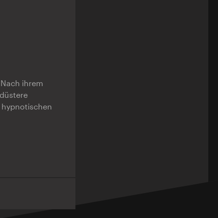
! Nach ihrem
 düstere
r hypnotischen