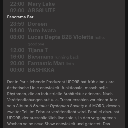
22:00
Mary Lake
02:00
ABS8LUTE
Panorama Bar
23:59
Doreen
04:00
Yuzo Iwata
08:00
Lucas Depta B2B Violetta
hello,
goodbye
12:00
Tijana T
16:00
Biesmans
running back
20:00
Fantastic Man
lixtp
00:00
BASHKKA
Der in Paris lebende Produzent UFO95 hat früh eine klare
ästhetische Linie entwickelt: funktionale, maschinelle
Rhythmen, die an industrielle Architektur erinnern. Nach
Veröffentlichungen auf u. a. Tresor erschien vor einem Jahr
sein Album
A Brutalist Dystopian Society
auf MORD, dessen
zweiter Teil im Februar veröffentlicht wird. Parallel dazu hat
UFO95, der ausschließlich live spielt, in den vergangenen
Wochen seine neue Show entwickelt und getestet. Das