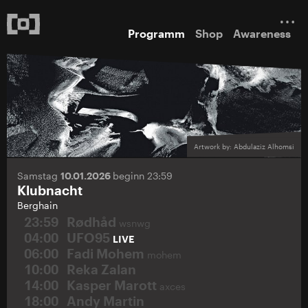
Programm
Shop
Awareness
Artwork by: Abdulaziz Alhomsi
Samstag
10.01.2026
beginn 23:59
Klubnacht
Berghain
23:59
Rødhåd
wsnwg
04:00
UFO95
LIVE
06:00
Fadi Mohem
mohem
10:00
Reka Zalan
14:00
Kasper Marott
axces
18:00
Andy Martin