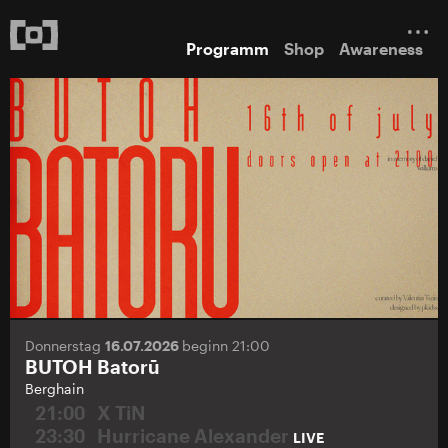
Programm
Shop
Awareness
Donnerstag
16.07.2026
beginn 21:00
BUTOH Batorū
Berghain
21:00
X TiN
23:30
Hurricane Alexander
LIVE