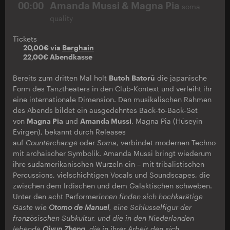
00:00
Amanda Mussi & Magna Pia
soma
quality
Tickets
20,00€ via
Berghain
22,00€ Abendkasse
Bereits zum dritten Mal holt
Butoh Batorū
die japanische
Form des Tanztheaters in den Club-Kontext und verleiht ihr
eine internationale Dimension. Den musikalischen Rahmen
des Abends bildet ein ausgedehntes Back-to-Back-Set
von
Magna Pia
und
Amanda Mussi
. Magna Pia (Hüseyin
Evirgen), bekannt durch Releases
auf
Counterchange
oder
Soma
, verbindet modernen Techno
mit archaischer Symbolik. Amanda Mussi bringt wiederum
ihre südamerikanischen Wurzeln ein – mit tribalistischen
Percussions, vielschichtigen Vocals und Soundscapes, die
zwischen dem Irdischen und dem Galaktischen schweben.
Unter den acht Performer
innen finden sich hochkarätige
Gäste wie
Otomo de Manuel
, eine Schlüsselfigur der
französischen Subkultur, und die in den Niederlanden
lebende
Qiyun Zheng
, die in ihrer Arbeit den sich