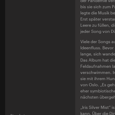
der Pandemie ver
bis sie sich zum
legte die Musik b
Erst später verst
Leere zu füllen, d
jeder Song von D
Viele der Songs au
Ideenfluss. Bevo
lange, sich wandel
Das Album hat die
Feldaufnahmen la
verschwimmen. In 
sie mit ihrem Hun
von Oslo. „Es ge
eher symbiotisch
nächsten übergeht
„Iris Silver Mist“
kann. Über die Di