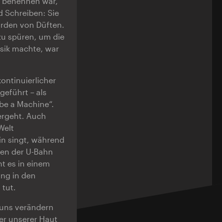
u benennen war,
 Schreiben: Sie
orden von Düften.
zu spüren, um die
Musik machte, war
kontinuierlicher
eführt – als
 be a Machine“.
ergeht. Auch
Welt
hin singt, während
men der U-Bahn
t es in einem
ng in den
 tut.
e uns verändern
er unserer Haut