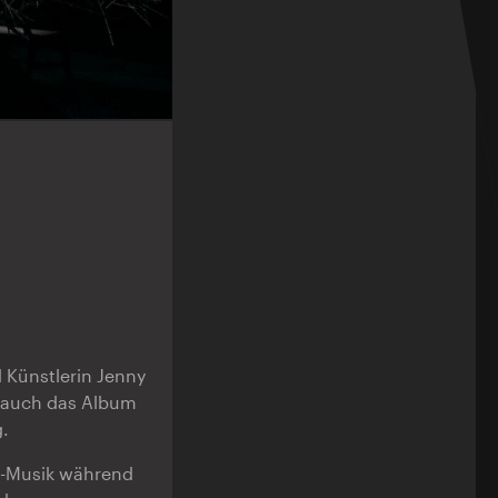
d Künstlerin Jenny
 auch das Album
.
e-Musik während