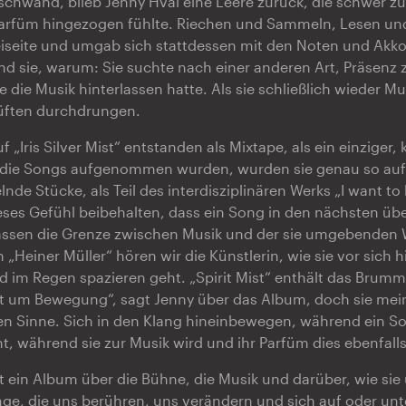
schwand, blieb Jenny Hval eine Leere zurück, die schwer z
 Parfüm hingezogen fühlte. Riechen und Sammeln, Lesen und
eiseite und umgab sich stattdessen mit den Noten und Akk
and sie, warum: Sie suchte nach einer anderen Art, Präsenz 
ie die Musik hinterlassen hatte. Als sie schließlich wieder 
üften durchdrungen.
f „Iris Silver Mist“ entstanden als Mixtape, als ein einziger, 
r die Songs aufgenommen wurden, wurden sie genau so aufg
nde Stücke, als Teil des interdisziplinären Werks „I want to
ses Gefühl beibehalten, dass ein Song in den nächsten üb
ssen die Grenze zwischen Musik und der sie umgebenden 
„Heiner Müller“ hören wir die Künstlerin, wie sie vor sich 
d im Regen spazieren geht. „Spirit Mist“ enthält das Brum
ht um Bewegung“, sagt Jenny über das Album, doch sie mein
en Sinne. Sich in den Klang hineinbewegen, während ein So
, während sie zur Musik wird und ihr Parfüm dies ebenfalls
 ist ein Album über die Bühne, die Musik und darüber, wie si
nge, die uns berühren, uns verändern und sich auf oder unt