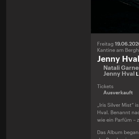
Freitag
19.06.20
Kantine am Bergh
Jenny Hva
Natali Garn
Jenny Hval
L
Tickets
Ausverkauft
„Iris Silver Mist
Hval. Benannt na
wie ein Parfüm –
Das Album begann