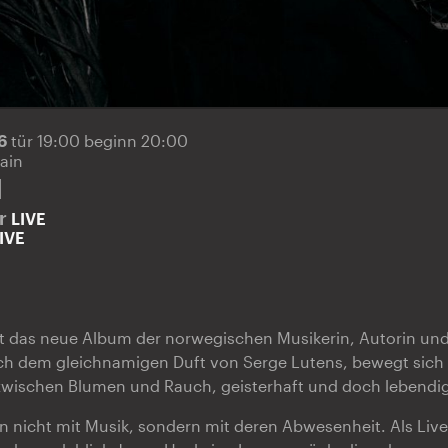
26
tür 19:00 beginn 20:00
ain
l
er
LIVE
IVE
“ ist das neue Album der norwegischen Musikerin, Autorin un
ch dem gleichnamigen Duft von Serge Lutens, bewegt sich
 zwischen Blumen und Rauch, geisterhaft und doch lebendig
 nicht mit Musik, sondern mit deren Abwesenheit. Als Liv