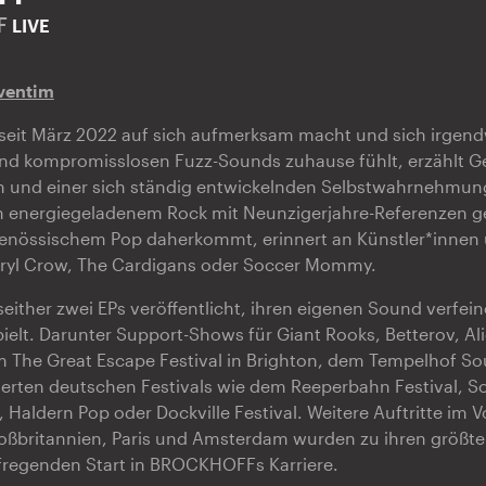
F
LIVE
ventim
eit März 2022 auf sich aufmerksam macht und sich irgen
und kompromisslosen Fuzz-Sounds zuhause fühlt, erzählt 
und einer sich ständig entwickelnden Selbstwahrnehmung.
on energiegeladenem Rock mit Neunzigerjahre-Referenzen g
genössischem Pop daherkommt, erinnert an Künstler*innen
heryl Crow, The Cardigans oder Soccer Mommy.
ther zwei EPs veröffentlicht, ihren eigenen Sound verfein
ielt. Darunter Support-Shows für Giant Rooks, Betterov, Al
im The Great Escape Festival in Brighton, dem Tempelhof S
rten deutschen Festivals wie dem Reeperbahn Festival, So
 Haldern Pop oder Dockville Festival. Weitere Auftritte i
roßbritannien, Paris und Amsterdam wurden zu ihren größte
ufregenden Start in BROCKHOFFs Karriere.