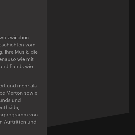
dwo zwischen
Geschichten vom
 Ihre Musik, die
enauso wie mit
 und Bands wie
ert und mehr als
ice Merton sowie
ounds und
uthside,
m Vorprogramm von
n Auftritten und