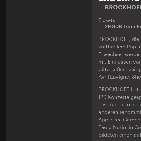
BROCKHOF
Tickets
29.30€ from
E
BROCKHOFF, die s
kraftvollem Pop 
Erwachsenwerden 
mit Einflüssen v
bittersüßem zeit
Avril Lavigne, S
BROCKHOFF hat sei
120 Konzerte gesp
Live-Auftritte be
anderen renommie
Appletree Garden,
Paolo Nutini in G
bildeten einen a