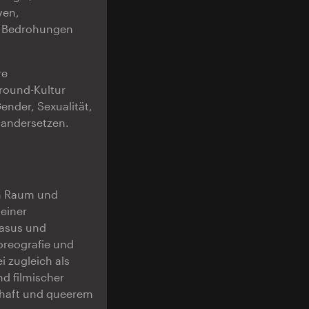
ven,
e Bedrohungen
re
round-Kultur
Gender, Sexualität,
nandersetzen.
en Raum und
einer
kasus und
oreografie und
 zugleich als
d filmischer
schaft und queerem