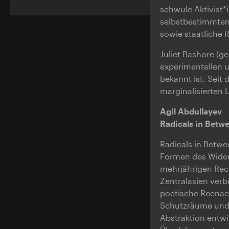
schwule Aktivist*
selbstbestimmten
sowie staatliche 
Juliet Bashore (g
experimentellen 
bekannt ist. Seit 
marginalisierten 
Agil Abdullayev
Radicals in Betwe
Radicals in Betwe
Formen des Widers
mehrjährigen Rec
Zentralasien verb
poetische Reenact
Schutzräume und O
Abstraktion entwi