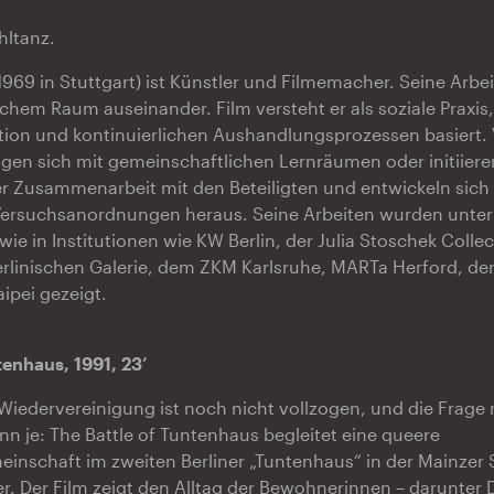
hltanz.
1969 in Stuttgart) ist Künstler und Filmemacher. Seine Arbe
ichem Raum auseinander. Film versteht er als soziale Praxis,
aktion und kontinuierlichen Aushandlungsprozessen basiert. 
igen sich mit gemeinschaftlichen Lernräumen oder initiieren
r Zusammenarbeit mit den Beteiligten und entwickeln sich
Versuchsanordnungen heraus. Seine Arbeiten wurden unter
wie in Institutionen wie KW Berlin, der Julia Stoschek Collec
erlinischen Galerie, dem ZKM Karlsruhe, MARTa Herford, der
pei gezeigt.
tenhaus, 1991, 23’
e Wiedervereinigung ist noch nicht vollzogen, und die Frage
nn je: The Battle of Tuntenhaus begleitet eine queere
nschaft im zweiten Berliner „Tuntenhaus“ in der Mainzer 
r. Der Film zeigt den Alltag der Bewohnerinnen – darunter