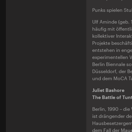
Punks spielen Stu
Ulf Aminde (geb. 
häufig mit öffentl
kollektiver Inter
Projekte beschäft
entstehen in enge
experimentellen 
Berlin Biennale so
Düsseldorf, der B
und dem MoCA Tai
Juliet Bashore
The Battle of Tun
Berlin, 1990 – di
ist drängender de
Hausbesetzergemei
dem Fall der Maue