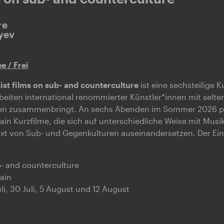
re
yev
e / Frei
st films on sub- and counterculture
ist eine sechsteilige K
beiten international renommierter Künstler*innen mit selte
n zusammenbringt. An sechs Abenden im Sommer 2026 prä
in Kurzfilme, die sich auf unterschiedliche Weise mit Musi
xt von Sub- und Gegenkulturen auseinandersetzen. Der Eintri
ub- and counterculture
hain
Juli, 30 Juli, 5 August und 12 August