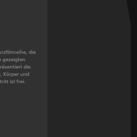
urzfilmreihe, die
n gezeigten
sentiert die
k, Körper und
tt ist frei.