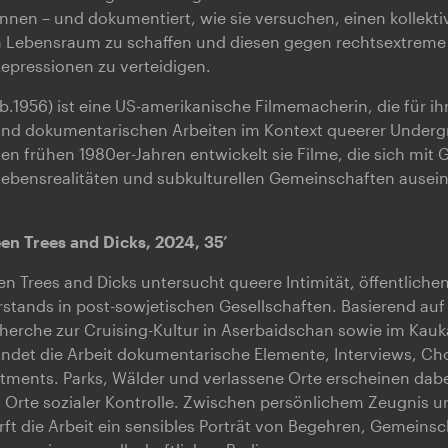
innen – und dokumentiert, wie sie versuchen, einen kollekti
 Lebensraum zu schaffen und diesen gegen rechtsextrem
Repressionen zu verteidigen.
eb.1956) ist eine US-amerikanische Filmemacherin, die für ih
und dokumentarischen Arbeiten im Kontext queerer Underg
den frühen 1980er-Jahren entwickelt sie Filme, die sich mit 
Lebensrealitäten und subkulturellen Gemeinschaften ausei
en Trees and Dicks, 2024, 35’
en Trees and Dicks untersucht queere Intimität, öffentlich
tands in post-sowjetischen Gesellschaften. Basierend auf 
herche zur Cruising-Kultur in Aserbaidschan sowie im Kau
indet die Arbeit dokumentarische Elemente, Interviews, Ch
ments. Parks, Wälder und verlassene Orte erscheinen dabei
rte sozialer Kontrolle. Zwischen persönlichem Zeugnis un
rft die Arbeit ein sensibles Porträt von Begehren, Gemein