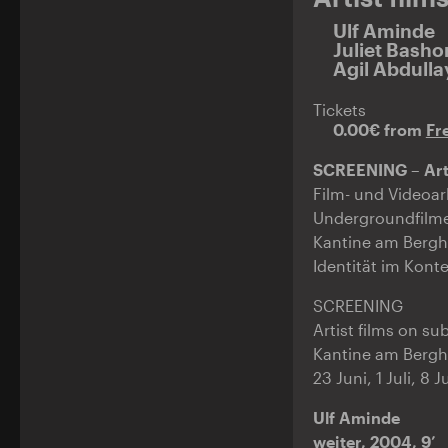
Ulf Aminde
Juliet Basho
Agil Abdulla
Tickets
0.00€ from
Fre
SCREENING – Arti
Film- und Videoar
Undergroundfilme
Kantine am Bergha
Identität im Konte
SCREENING
Artist films on s
Kantine am Berg
23 Juni, 1 Juli, 8 
Ulf Aminde
weiter, 2004, 9’