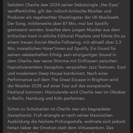
Seitdem Charlie Jeer 2024 seiner Debütsingle „Her Eyes“
veröffentlichte, gilt der indisch-britische Musiker und
Producer als regelrechter Shootingstar der UK-Musikwelt.
Der Song, mittlerweile über 87 Mio.-mal bei Spotify
gestreamt worden, brachte dem jungen Musiker aus dem
britischen Kent in etliche Editorial Playlists und führte ihn zu
einem treuen Social-Media-Following, mit aktuell über 2,3
Mio. monatlichen Hörer*innen auf Spotify. Ein Grund für
seinen raketenhaften Erfolg: sein einzigartiger Sound in
dem Charlie Jeer seine Stimme mit Einflüssen zwischen
hypnotisierendem Saxophon, verspielten Jazz-Texturen, Soul
und modernem Deep House kombiniert. Nach einer
Performance auf dem The Great Escape in Brighton wird
der Musiker 2026 auf einer Tour auf das europäische
Festland kommen. Hierzulande wird Charlie Jeer im Oktober
in Berlin, Hamburg und Köln performen.
Schon zu Schulzeiten ist Charlie Jeer ein begnadeter
Saxophonist. Früh erlangte er nach seiner klassischen
Ausbildung die höchste Prüfungsstufe, widmete sich jedoch
fortan lieber der Emotion statt dem Virtuosentum. Das