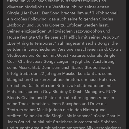
führte ihn 2023 nach einem Wirtschaftsstudium und
diversen Modeljobs zur Veröffentlichung seiner ersten
Single „Her Eyes“. Der Song brachte ihm auf TikTok schnell
ein großes Following, das auch seine folgenden Singles
„Nobody“ und „Sun Is Gone“zu Erfolgen werden lässt.
Seinen einzigartigen Stil zwischen Jazz-Saxophon und
House festigte Charlie Jeer schließlich mit seiner Debüt-EP
„Everything Is Temporary“ auf insgesamt sechs Songs, die
seitdem in verschiedenen Versionen erschienen sind. Ob als
Studioversion, Remix, mit Guest Features oder als Single
Cut – Charlie Jeers Songs zeigen in jeglicher Ausführung
seine Musikalität. Denn sein unstillbares Streben nach
Erfolg treibt den 22-jährigen Musiker konstant an, seine
klanglichen Grenzen zu überschreiten, um neue Höhen zu
erreichen. Das führte den Briten zu Kollaborationen mit
Mahalia, Laurence Guy, Blueboy & Dash, Mahogany, RUZE,
Bloody Civilian und Sistek, die alle ihre eigenen Vibes in
seine Tracks brachten, Jeers Saxophon und Drive als
Zentrum seiner Musik jedoch nie in den Hintergrund
stellten. Seine aktuelle Single „My Madonna“ rückte Charlie
Jeers Sound im Mai mit Streichern in orchestrale Sphären
und trumpft erneut mit seinem smoothen Mix verschiedener