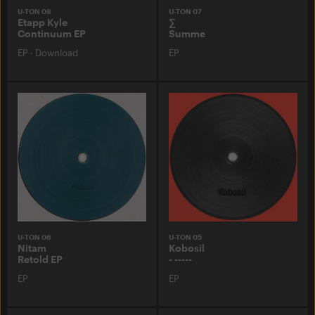
U-TON 08
U-TON 07
Etapp Kyle
∑
Continuum EP
Summe
EP
·
Download
EP
U-TON 06
U-TON 05
Nitam
Kobosil
Retold EP
- -----
EP
EP