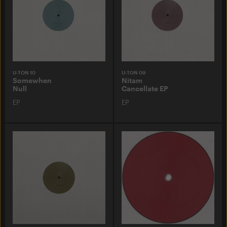
U-TON 10
U-TON 09
Somewhen
Nitam
Null
Cancellate EP
EP
EP