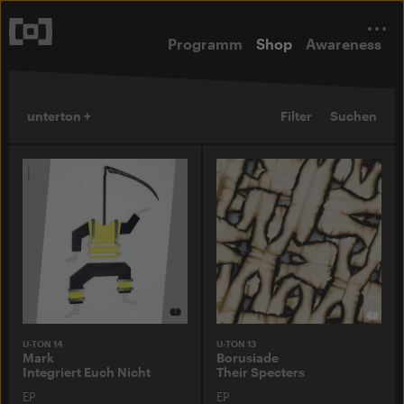
Programm
Shop
Awareness
unterton +
Filter
Suchen
U-TON 14
U-TON 13
Mark
Borusiade
Integriert Euch Nicht
Their Specters
EP
EP