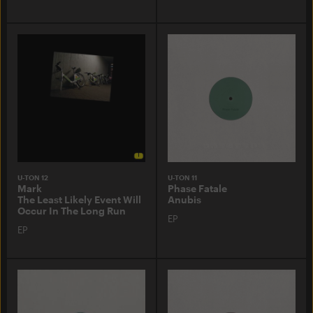
U-TON 12
U-TON 11
Mark
Phase Fatale
The Least Likely Event Will
Anubis
Occur In The Long Run
EP
EP