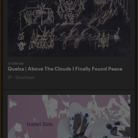
O-TON 129
Quelza | Above The Clouds I Finally Found Peace
EP
·
Download