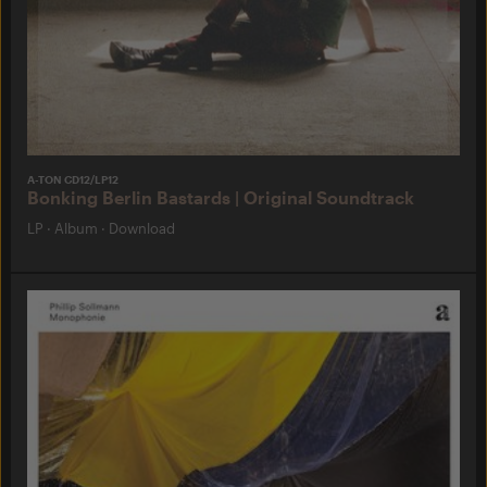
A-TON CD12/LP12
Bonking Berlin Bastards | Original Soundtrack
LP
·
Album
·
Download