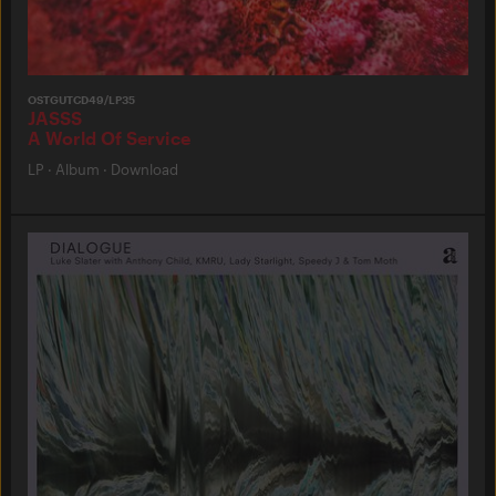
OSTGUTCD49/LP35
JASSS
A World Of Service
LP
·
Album
·
Download