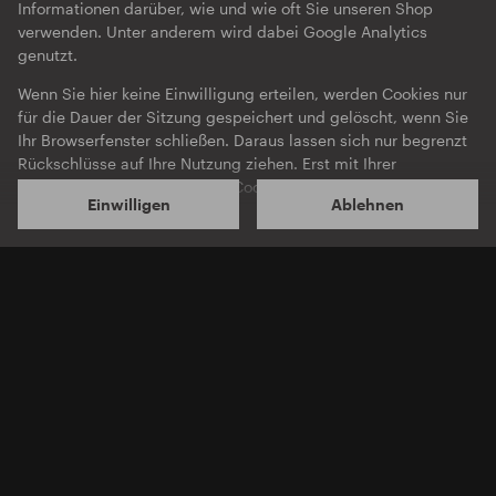
Informationen darüber, wie und wie oft Sie unseren Shop
verwenden. Unter anderem wird dabei Google Analytics
genutzt.
OSTGUTCD46/LP32
Wenn Sie hier keine Einwilligung erteilen, werden Cookies nur
Barker
Utility
für die Dauer der Sitzung gespeichert und gelöscht, wenn Sie
Ihr Browserfenster schließen. Daraus lassen sich nur begrenzt
LP
·
CD
·
Album
·
Download
·
Limited Edition
Rückschlüsse auf Ihre Nutzung ziehen. Erst mit Ihrer
Einwilligung werden Analyse-Cookies auch über die
Einwilligen
Ablehnen
Browsersitzung hinaus gespeichert und ggf. weitere
Informationen zu Ihrem Nutzungsverhalten im Internet durch
Shopify gesammelt.
Die Verarbeitung Ihrer personenbezogenen Daten durch
Shopify erfolgt u.a. auf Servern in den USA. Shopify tut dies
laut eigenen Angaben nur unter Einhaltung der
datenschutzrechtlichen Bestimmungen. Insoweit Sie hier eine
Einwilligung erteilen, willigen Sie gemäß Art. 49 Abs. 1 Satz 1
lit. a DSGVO zugleich in die Übermittlung Ihrer Daten in die
USA ein. In den USA besteht kein der EU gleichwertiges
Datenschutzniveau. Insbesondere ist möglich, dass staatliche
O-TON 121
OSTGUTMIX05
Stellen auf Ihre personenbezogenen Daten zugreifen, ohne
Martyn