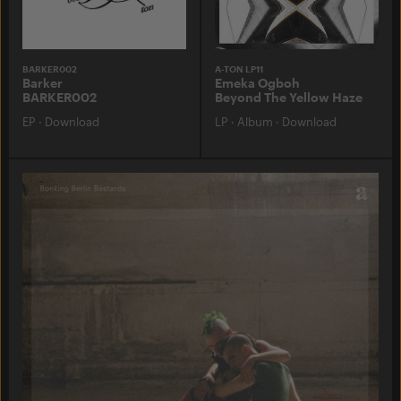
BARKER002
A-TON LP11
Barker
Emeka Ogboh
BARKER002
Beyond The Yellow Haze
EP
·
Download
LP
·
Album
·
Download