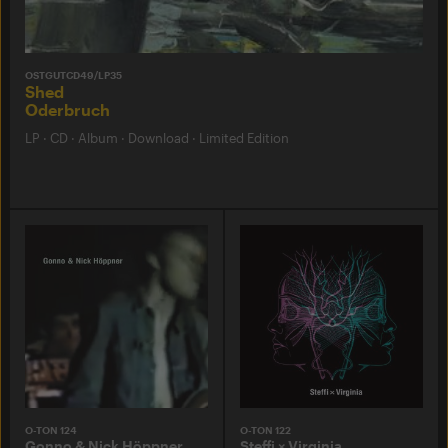
OSTGUTCD49/LP35
Shed
Oderbruch
LP
·
CD
·
Album
·
Download
·
Limited Edition
O-TON 124
O-TON 122
Gonno & Nick Höppner
Steffi × Virginia