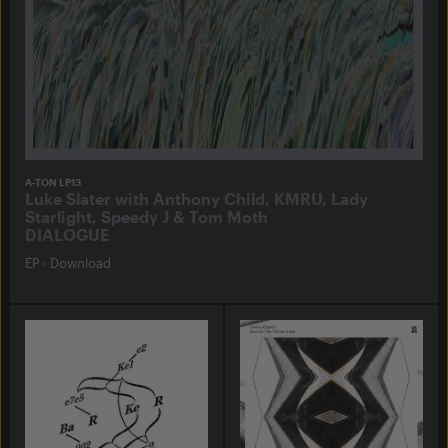
A-TON LP13
Luke Slater with Anthony Child, KMRU, Lady
Starlight, Speedy J & Tom Moth
DIALOGUE
EP
·
Download