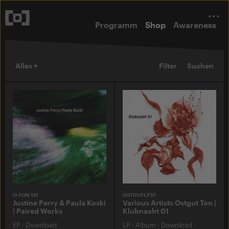
Programm
Shop
Awareness
Alles +
Filter
Suchen
O-TON 131
OSTGUTLP37
Justine Perry & Paula Koski
Various Artists Ostgut Ton |
| Paired Works
Klubnacht 01
EP
·
Download
LP
·
Album
·
Download
·