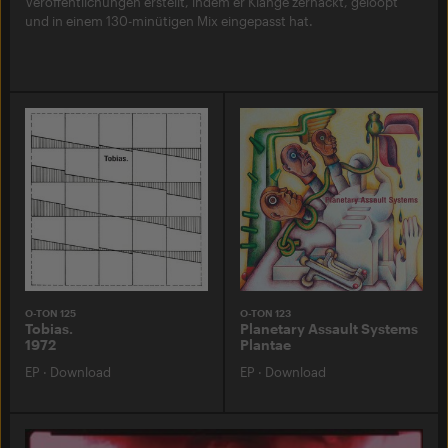
Veröffentlichungen erstellt, indem er Klänge zerhackt, geloopt
und in einem 130-minütigen Mix eingepasst hat.
O-TON 125
O-TON 123
Tobias.
Planetary Assault Systems
1972
Plantae
EP
·
Download
EP
·
Download