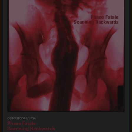
OSTGUTCD48/LP34
Phase Fatale
Scanning Backwards