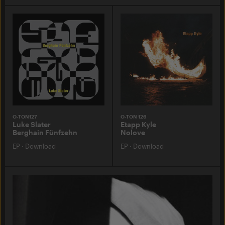
O-TON127
O-TON 126
Luke Slater
Etapp Kyle
Berghain Fünfzehn
Nolove
EP
·
Download
EP
·
Download